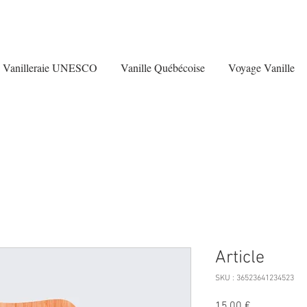
Vanilleraie UNESCO
Vanille Québécoise
Voyage Vanille
Article
SKU : 36523641234523
Prix
15,00 €