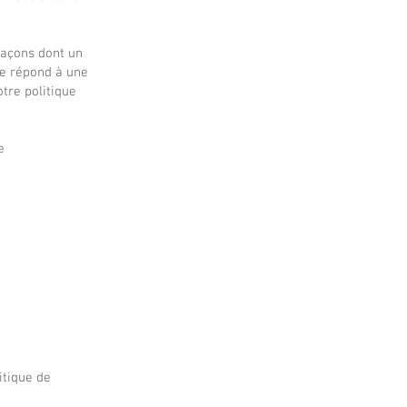
 façons dont un
lle répond à une
otre politique
e
itique de